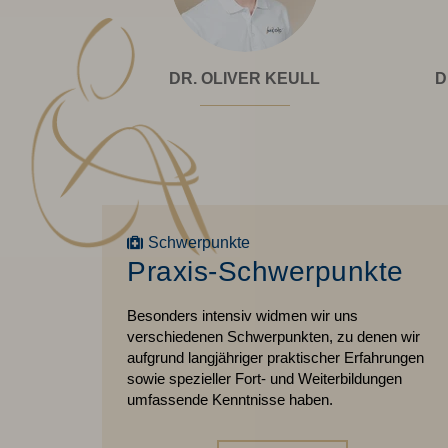
Dr.
OTEGUTH
DR. OLIVER KEULL
D
rkus
Oliver
teguth
Keull
Schwerpunkte
Praxis-Schwerpunkte
Besonders intensiv widmen wir uns
verschiedenen Schwerpunkten, zu denen wir
aufgrund langjähriger praktischer Erfahrungen
sowie spezieller Fort- und Weiterbildungen
umfassende Kenntnisse haben.