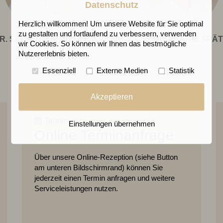
Datenschutz
Herzlich willkommen! Um unsere Website für Sie optimal
zu gestalten und fortlaufend zu verbessern, verwenden
Dr.
Dr.
R. SEBASTIAN LIESKE
DR. STEPHANIE SPÄ
wir Cookies. So können wir Ihnen das bestmögliche
Sebastian
Stephani
Nutzererlebnis bieten.
Lieske
Späth
Essenziell
Externe Medien
Statistik
Akzeptieren
Termin
Einstellungen übernehmen
Online Terminanfrage
Über unsere Online-Rezeption (siehe Button
am unteren Bildschirmrand) können Sie
jederzeit einen Termin anfragen und weitere
Serviceleistungen nutzen.