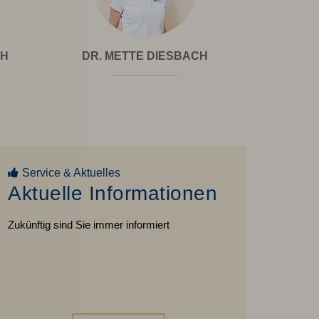
Dr.
TH
DR. METTE DIESBACH
DR. MA
e
Mette
Diesbach
Service & Aktuelles
Aktuelle Informationen
Zukünftig sind Sie immer informiert