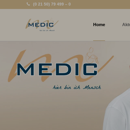
(0 21 50) 79 499 – 0
Home
Akt