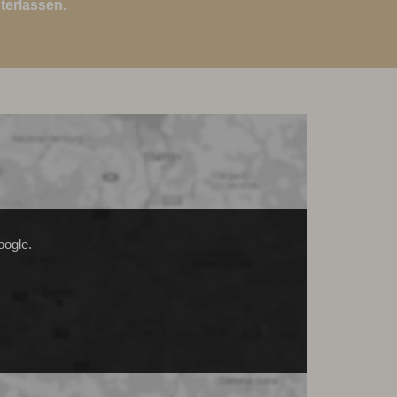
terlassen.
oogle.