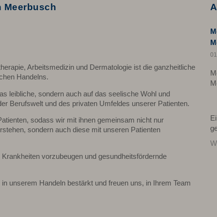
in Meerbusch
A
M
M
01
herapie, Arbeitsmedizin und Dermatologie ist die ganzheitliche
M
ichen Handelns.
M
 das leibliche, sondern auch auf das seelische Wohl und
der Berufswelt und des privaten Umfeldes unserer Patienten.
Ei
atienten, sodass wir mit ihnen gemeinsam nicht nur
g
rstehen, sondern auch diese mit unseren Patienten
We
n, Krankheiten vorzubeugen und gesundheitsfördernde
g in unserem Handeln bestärkt und freuen uns, in Ihrem Team