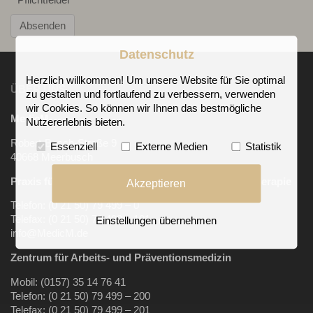
Absenden
Datenschutz
Herzlich willkommen! Um unsere Website für Sie optimal
ÜBER UNS
zu gestalten und fortlaufend zu verbessern, verwenden
wir Cookies. So können wir Ihnen das bestmögliche
MedicM
Nutzererlebnis bieten.
Robert-Bosch-Straße 9
Essenziell
Externe Medien
Statistik
40668 Meerbusch
Praxis für Allgemeinmedizin, Sportmedizin, Chirotherapie
Akzeptieren
Telefon: (0 21 50) 79 499 – 0
Telefax: (0 21 50) 79 499 – 101
Einstellungen übernehmen
info@MedicM.de
Zentrum für Arbeits-
und Präventionsmedizin
Mobil:
(0157) 35 14 76 41
Telefon: (0 21 50) 79 499 – 200
Telefax: (0 21 50) 79 499 – 201