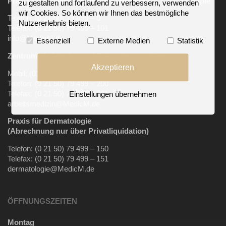
Praxis für Allgemeinmedizin, Sportmedizin, Chirotherapie
zu gestalten und fortlaufend zu verbessern, verwenden
wir Cookies. So können wir Ihnen das bestmögliche
Telefon: (0 21 50) 79 499 – 0
Nutzererlebnis bieten.
Telefax: (0 21 50) 79 499 – 101
info@MedicM.de
Essenziell
Externe Medien
Statistik
Zentrum für Arbeits-
und Präventionsmedizin
Akzeptieren
Mobil:
(0157) 35 14 76 41
Telefon: (0 21 50) 79 499 – 200
Telefax: (0 21 50) 79 499 – 201
Einstellungen übernehmen
arbeitsmedizin@MedicM.de
Praxis für Dermatologie
(Abrechnung nur über Privatliquidation)
Telefon: (0 21 50) 79 499 – 150
Telefax: (0 21 50) 79 499 – 151
dermatologie@MedicM.de
ÖFFNUNGSZEITEN
Montag