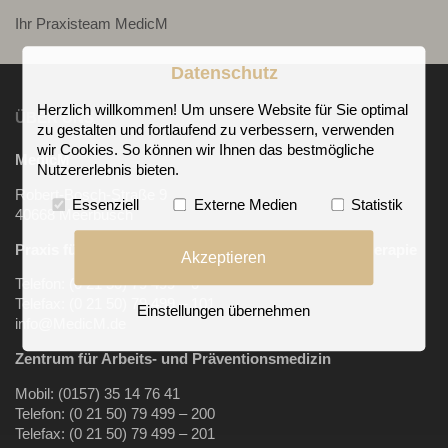
Ihr Praxisteam MedicM
Datenschutz
Herzlich willkommen! Um unsere Website für Sie optimal
ÜBER UNS
zu gestalten und fortlaufend zu verbessern, verwenden
wir Cookies. So können wir Ihnen das bestmögliche
MedicM
Nutzererlebnis bieten.
Robert-Bosch-Straße 9
Essenziell
Externe Medien
Statistik
40668 Meerbusch
Praxis für Allgemeinmedizin, Sportmedizin, Chirotherapie
Akzeptieren
Telefon: (0 21 50) 79 499 – 0
Telefax: (0 21 50) 79 499 – 101
Einstellungen übernehmen
info@MedicM.de
Zentrum für Arbeits-
und Präventionsmedizin
Mobil:
(0157) 35 14 76 41
Telefon: (0 21 50) 79 499 – 200
Telefax: (0 21 50) 79 499 – 201