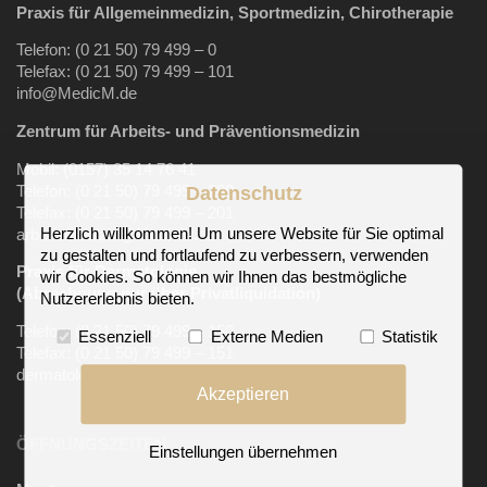
Praxis für Allgemeinmedizin, Sportmedizin, Chirotherapie
Telefon: (0 21 50) 79 499 – 0
Telefax: (0 21 50) 79 499 – 101
info@MedicM.de
Zentrum für Arbeits-
und Präventionsmedizin
Mobil:
(0157) 35 14 76 41
Telefon: (0 21 50) 79 499 – 200
Datenschutz
Telefax: (0 21 50) 79 499 – 201
Herzlich willkommen! Um unsere Website für Sie optimal
arbeitsmedizin@MedicM.de
zu gestalten und fortlaufend zu verbessern, verwenden
Praxis für Dermatologie
wir Cookies. So können wir Ihnen das bestmögliche
(Abrechnung nur über Privatliquidation)
Nutzererlebnis bieten.
Telefon: (0 21 50) 79 499 – 150
Essenziell
Externe Medien
Statistik
Telefax: (0 21 50) 79 499 – 151
dermatologie@MedicM.de
Akzeptieren
ÖFFNUNGSZEITEN
Einstellungen übernehmen