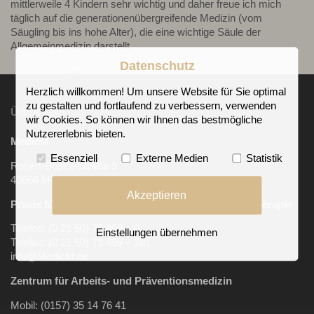
mittlerweile 4 Kindern sehr wichtig und daher freue ich mich
täglich auf die generationenübergreifende Medizin (vom
Säugling bis ins hohe Alter), die eine wichtige Säule der
Allgemeinmedizin darstellt.
Datenschutz
Herzlich willkommen! Um unsere Website für Sie optimal
zu gestalten und fortlaufend zu verbessern, verwenden
ÜBER UNS
wir Cookies. So können wir Ihnen das bestmögliche
Nutzererlebnis bieten.
MedicM
Essenziell
Externe Medien
Statistik
Robert-Bosch-Straße 9
40668 Meerbusch
Akzeptieren
Praxis für Allgemeinmedizin, Sportmedizin, Chirotherapie
Telefon: (0 21 50) 79 499 – 0
Einstellungen übernehmen
Telefax: (0 21 50) 79 499 – 101
info@MedicM.de
Zentrum für Arbeits-
und Präventionsmedizin
Mobil:
(0157) 35 14 76 41